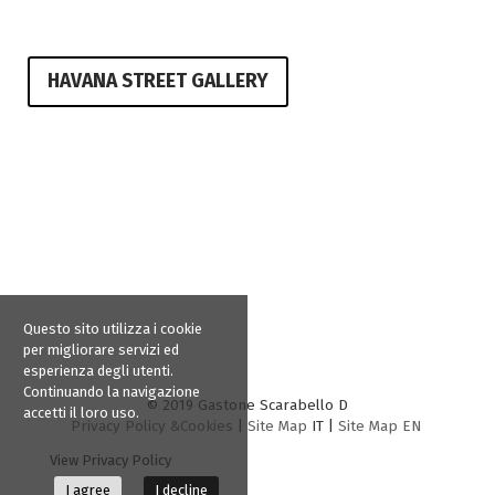
HAVANA STREET GALLERY
Questo sito utilizza i cookie
per migliorare servizi ed
esperienza degli utenti.
Continuando la navigazione
© 2019 Gastone Scarabello D
accetti il loro uso.
Privacy Policy &Cookies
|
Site Map
IT |
Site Map EN
View Privacy Policy
I agree
I decline